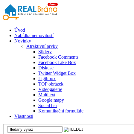
Úvod
Nabídka nemovitostí
Novinky
Atraktivní prvky
Slidery
Facebook Comments
Facebook Like Box
Diskuse
Twitter Widget Box
Ligthbox
TOP obrázek
Videogalerie
Multitext
Google mapy
Social bar
Komunikační formuláře
Vlastnosti