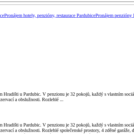
ice
Pronájem hotely, penzióny, restaurace Pardubice
Pronájem penzióny 
adišti u Pardubic. V penzionu je 32 pokojů, každý s vlastním sociáln
ervací a obslužnosti. Rozlehlé ...
adišti u Pardubic. V penzionu je 32 pokojů, každý s vlastním sociáln
ervací a obslužnosti. Rozlehlé společenské prostory, 4 zděné garáže, 