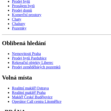
Prodej bytů
Pronájem bytů
Prodej domů
Komerční prostory
Chaty
Chalupy
Pozemky
Oblíbená hledání
Nemovitosti Praha
Prodej bytů Pardubice
Rekreační objekty Liberec
Prodej zemědělských pozemků
Volná místa
Realitní makléř Ostrava
Realitní makléř Praha
Makléř České Budějovice
Operátor Call centra Litoměřice