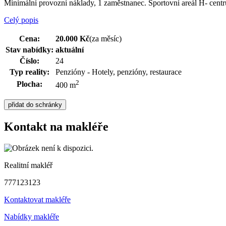
Minimální provozní náklady, 1 zaměstnanec. Sportovní areál H- cent
Celý popis
Cena:
20.000 Kč
(za měsíc)
Stav nabídky:
aktuální
Číslo:
24
Typ reality:
Penzióny - Hotely, penzióny, restaurace
2
Plocha:
400 m
Kontakt na makléře
Realitní makléř
777123123
Kontaktovat makléře
Nabídky makléře