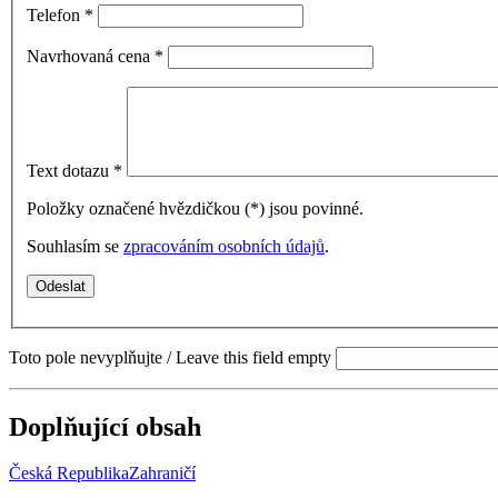
Telefon
*
Navrhovaná cena
*
Text dotazu
*
Položky označené hvězdičkou (
*
) jsou povinné.
Souhlasím se
zpracováním osobních údajů
.
Toto pole nevyplňujte / Leave this field empty
Doplňující obsah
Česká Republika
Zahraničí