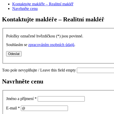
Kontaktujte makléře – Realitní makléř
Navrhněte cenu
Kontaktujte makléře – Realitní makléř
Položky označené hvězdičkou (
*
) jsou povinné.
Souhlasím se
zpracováním osobních údajů
.
Toto pole nevyplňujte / Leave this field empty
Navrhněte cenu
Jméno a příjmení
*
E-mail
*