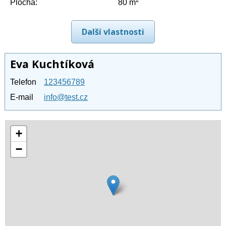
2
Plocha:
80 m
Další vlastnosti
Eva Kuchtíková
Telefon
123456789
E-mail
info@test.cz
+
−