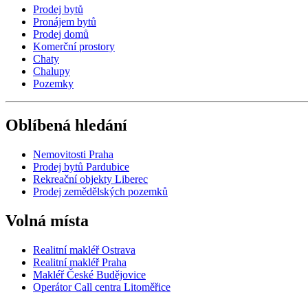
Prodej bytů
Pronájem bytů
Prodej domů
Komerční prostory
Chaty
Chalupy
Pozemky
Oblíbená hledání
Nemovitosti Praha
Prodej bytů Pardubice
Rekreační objekty Liberec
Prodej zemědělských pozemků
Volná místa
Realitní makléř Ostrava
Realitní makléř Praha
Makléř České Budějovice
Operátor Call centra Litoměřice