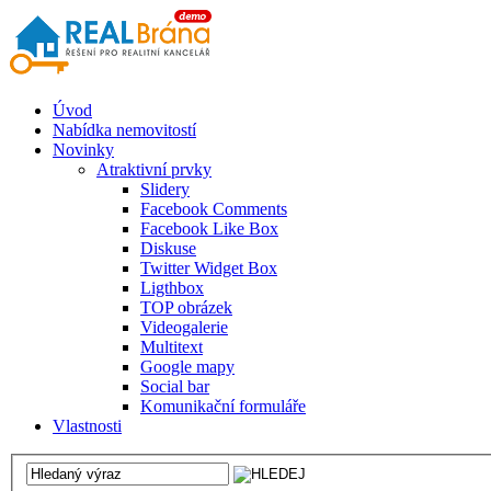
Úvod
Nabídka nemovitostí
Novinky
Atraktivní prvky
Slidery
Facebook Comments
Facebook Like Box
Diskuse
Twitter Widget Box
Ligthbox
TOP obrázek
Videogalerie
Multitext
Google mapy
Social bar
Komunikační formuláře
Vlastnosti