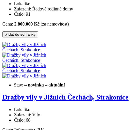
Lokalita:
Zařazení: Řadové rodinné domy
Číslo: 91
Cena:
2.800.000 Kč
(za nemovitost)
Stav:
–
novinka
–
aktuální
Dražby vily v Jižních Čechách, Strakonice
Lokalita:
Zařazení: Vily
Číslo: 68
Cena:
Informace v RK