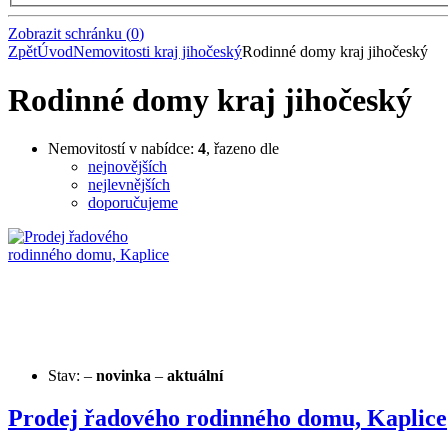
Zobrazit schránku
(
0
)
Zpět
Úvod
Nemovitosti kraj jihočeský
Rodinné domy kraj jihočeský
Rodinné domy kraj jihočeský
Nemovitostí v nabídce:
4
, řazeno dle
nejnovějších
nejlevnějších
doporučujeme
Stav:
–
novinka
–
aktuální
Prodej řadového rodinného domu, Kaplice