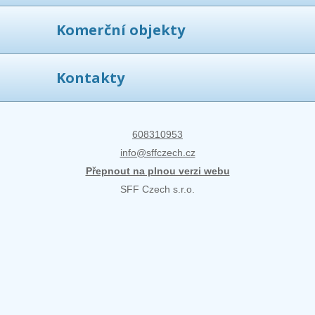
Komerční objekty
Kontakty
608310953
info@sffczech.cz
Přepnout na plnou verzi webu
SFF Czech s.r.o.