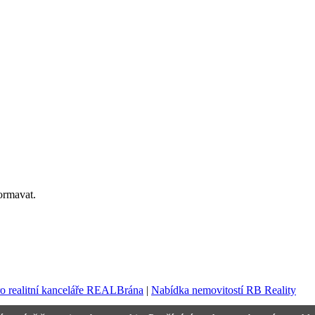
ormavat.
ro realitní kanceláře REALBrána
|
Nabídka nemovitostí RB Reality