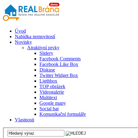
Úvod
Nabídka nemovitostí
Novinky
Atraktivní prvky
Slidery
Facebook Comments
Facebook Like Box
Diskuse
Twitter Widget Box
Ligthbox
TOP obrázek
Videogalerie
Multitext
Google mapy
Social bar
Komunikační formuláře
Vlastnosti