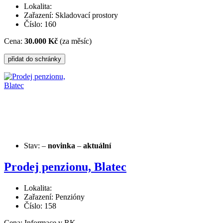
Lokalita:
Zařazení: Skladovací prostory
Číslo: 160
Cena:
30.000 Kč
(za měsíc)
Stav:
–
novinka
–
aktuální
Prodej penzionu, Blatec
Lokalita:
Zařazení: Penzióny
Číslo: 158
Cena:
Informace v RK