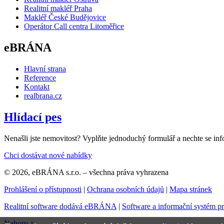
Realitní makléř Praha
Makléř České Budějovice
Operátor Call centra Litoměřice
eBRÁNA
Hlavní strana
Reference
Kontakt
realbrana.cz
Hlídací pes
Nenašli jste nemovitost? Vyplňte jednoduchý formulář a nechte se inf
Chci dostávat nové nabídky
© 2026, eBRÁNA s.r.o. – všechna práva vyhrazena
Prohlášení o přístupnosti
|
Ochrana osobních údajů
|
Mapa stránek
Realitní software dodává eBRÁNA
|
Software a informační systém p
Nahoru ↑