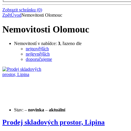
Zobrazit schránku
(
0
)
Zpět
Úvod
Nemovitosti Olomouc
Nemovitosti Olomouc
Nemovitostí v nabídce:
3
, řazeno dle
nejnovějších
nejlevnějších
doporučujeme
Stav:
–
novinka
–
aktuální
Prodej skladových prostor, Lipina