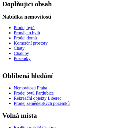
Doplňující obsah
Nabídka nemovitostí
Prodej bytů
Pronájem bytů
Prodej domů
Komerční prostory
Chaty
Chalupy
Pozemky
Oblíbená hledání
Nemovitosti Praha
Prodej bytů Pardubice
Rekreační objekty Liberec
Prodej zemědělských pozemků
Volná místa
Realitní makléř Ostrava