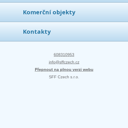
Komerční objekty
Kontakty
608310953
info@sffczech.cz
Přepnout na plnou verzi webu
SFF Czech s.r.o.