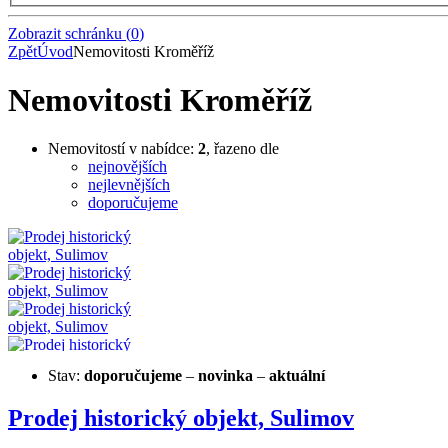
Zobrazit schránku
(
0
)
Zpět
Úvod
Nemovitosti Kroměříž
Nemovitosti Kroměříž
Nemovitostí v nabídce:
2
, řazeno dle
nejnovějších
nejlevnějších
doporučujeme
Stav:
doporučujeme
–
novinka
–
aktuální
Prodej historický objekt, Sulimov