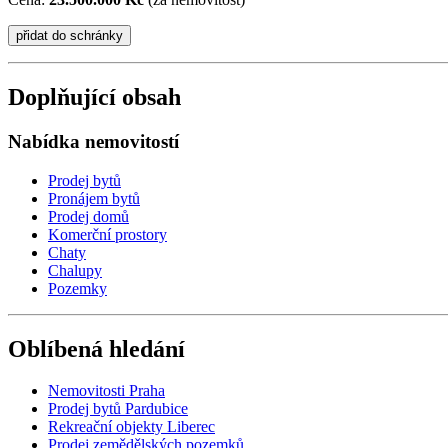
Doplňující obsah
Nabídka nemovitostí
Prodej bytů
Pronájem bytů
Prodej domů
Komerční prostory
Chaty
Chalupy
Pozemky
Oblíbená hledání
Nemovitosti Praha
Prodej bytů Pardubice
Rekreační objekty Liberec
Prodej zemědělských pozemků