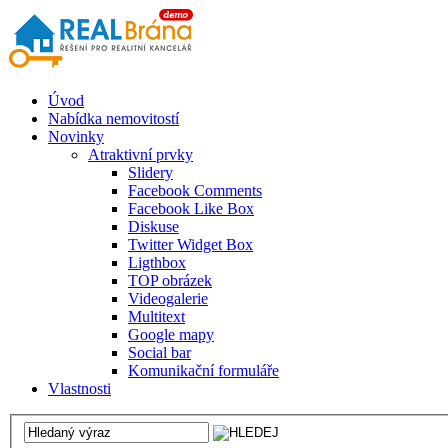
Úvod
Nabídka nemovitostí
Novinky
Atraktivní prvky
Slidery
Facebook Comments
Facebook Like Box
Diskuse
Twitter Widget Box
Ligthbox
TOP obrázek
Videogalerie
Multitext
Google mapy
Social bar
Komunikační formuláře
Vlastnosti