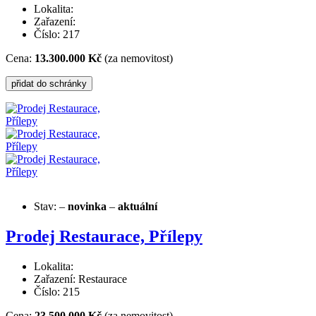
Lokalita:
Zařazení:
Číslo: 217
Cena:
13.300.000 Kč
(za nemovitost)
Stav:
–
novinka
–
aktuální
Prodej Restaurace, Přílepy
Lokalita:
Zařazení: Restaurace
Číslo: 215
Cena:
23.500.000 Kč
(za nemovitost)