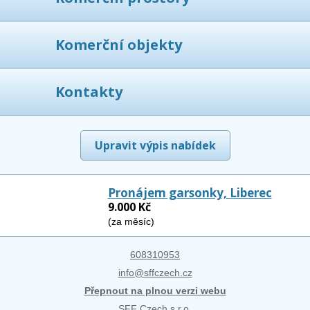
Komerční objekty
Kontakty
Upravit výpis nabídek
Pronájem garsonky, Liberec
9.000 Kč
(za měsíc)
608310953
info@sffczech.cz
Přepnout na plnou verzi webu
SFF Czech s.r.o.