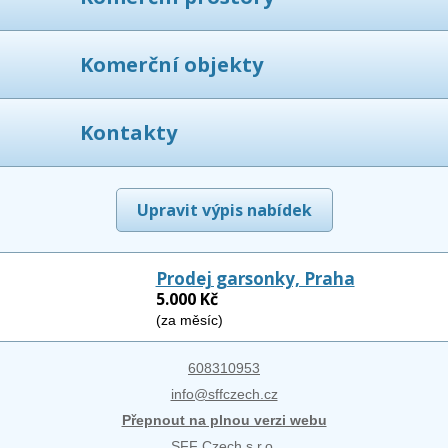
Komerční objekty
Kontakty
Upravit výpis nabídek
Prodej garsonky, Praha
5.000 Kč
(za měsíc)
608310953
info@sffczech.cz
Přepnout na plnou verzi webu
SFF Czech s.r.o.