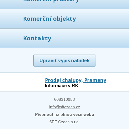
Komerční objekty
Kontakty
Upravit výpis nabídek
Prodej chalupy, Prameny
Informace v RK
608310953
info@sffczech.cz
Přepnout na plnou verzi webu
SFF Czech s.r.o.