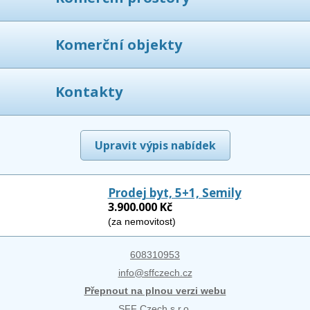
Komerční objekty
Kontakty
Upravit výpis nabídek
Prodej byt, 5+1, Semily
3.900.000 Kč
(za nemovitost)
608310953
info@sffczech.cz
Přepnout na plnou verzi webu
SFF Czech s.r.o.