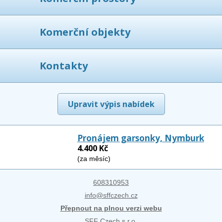
Komerční objekty
Kontakty
Upravit výpis nabídek
Pronájem garsonky, Nymburk
4.400 Kč
(za měsíc)
608310953
info@sffczech.cz
Přepnout na plnou verzi webu
SFF Czech s.r.o.