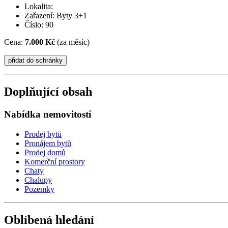
Lokalita:
Zařazení: Byty 3+1
Číslo: 90
Cena:
7.000 Kč
(za měsíc)
Doplňující obsah
Nabídka nemovitostí
Prodej bytů
Pronájem bytů
Prodej domů
Komerční prostory
Chaty
Chalupy
Pozemky
Oblíbená hledání