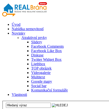
Úvod
Nabídka nemovitostí
Novinky
Atraktivní prvky
Slidery
Facebook Comments
Facebook Like Box
Diskuse
Twitter Widget Box
Ligthbox
TOP obrázek
Videogalerie
Multitext
Google mapy
Social bar
Komunikační formuláře
Vlastnosti