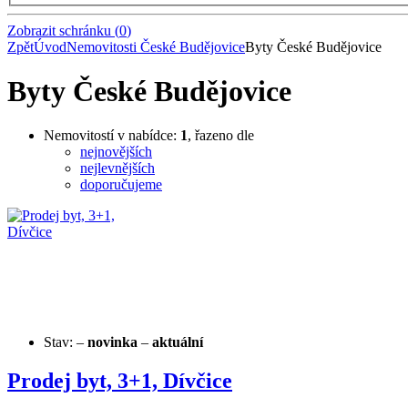
Zobrazit schránku
(
0
)
Zpět
Úvod
Nemovitosti České Budějovice
Byty České Budějovice
Byty České Budějovice
Nemovitostí v nabídce:
1
, řazeno dle
nejnovějších
nejlevnějších
doporučujeme
Stav:
–
novinka
–
aktuální
Prodej byt, 3+1, Dívčice