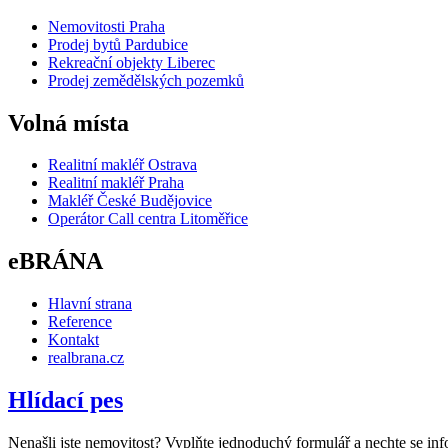
Nemovitosti Praha
Prodej bytů Pardubice
Rekreační objekty Liberec
Prodej zemědělských pozemků
Volná místa
Realitní makléř Ostrava
Realitní makléř Praha
Makléř České Budějovice
Operátor Call centra Litoměřice
eBRÁNA
Hlavní strana
Reference
Kontakt
realbrana.cz
Hlídací pes
Nenašli jste nemovitost? Vyplňte jednoduchý formulář a nechte se inf